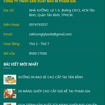
CÔNG TY TNHH SẢN XUẤT BAO BÌ PHẠM GIA
Địa chỉ:
NHÀ XƯỞNG: Lô 1-3, đường CN13, KCN Tân
Bình, Quận Tân Bình, TPHCM.
Điện thoại:
0974193557
Email:
cskhcongtybaobi@gmail.com
Hoạt động:
Thứ 2 - Thứ 7
Mở cửa:
8h00-17h00
BÀI VIẾT MỚI NHẤT
XƯỞNG IN BAO BÌ CAO CẤP TẠI TÂN BÌNH
IN MÀNG GHÉP CAO CẤP GIÁ RẺ TẠI PHẠM GIA