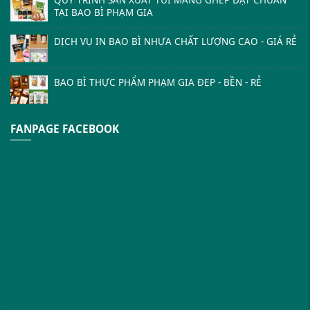
QUY TRÌNH SẢN XUẤT TÚI MÀNG GHÉP ĐẠT CHUẨN
TẠI BAO BÌ PHẠM GIA
DỊCH VỤ IN BAO BÌ NHỰA CHẤT LƯỢNG CAO - GIÁ RẺ
BAO BÌ THỰC PHẨM PHẠM GIA ĐẸP - BỀN - RẺ
FANPAGE FACEBOOK